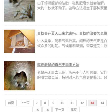
由于蟑螂腹部的油脂一碰到肥皂水就会溶解，
大约十秒就不动了。这种方法适宜于那种家里
蟑螂虫害曾经比较严重的情况。 橘子、柠檬皮
晒干或烤干后，放在各类橱柜中，不只要幽香
剂的作用，还能起到一定的防蟑效果。
白蚁会在夏天出来危害吗，白蚁防治要怎么做
进入夏季，随着气温升高，闷热的天气正是白
蚁众多的时期。气候暖和湿润，常常遭受白蚁
的损伤。而白蚁偏好啃食纤维素，家里用了多
年的衣柜、地板，木质家具是他们的最爱。
驱逐老鼠的自然无毒害方法
老鼠来无影去无踪，历来不与人打照面。它们
的嗅觉很灵活，特别对人的气息更是熟习。只
需一闯到便远远地避开。它们的巢同样也在不
为人知的中央，历来不会遭到干扰。
首页
上一页
7
8
9
10
11
12
13
14
15
16
下一页
尾页