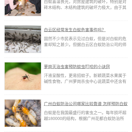
白蚁喜温畏光，对房屋建筑的破坏，特别是对
砖木结构、木结构建筑的破坏力极大，由于其
躲藏在木结构内部，破坏或损坏其承重点，常
常构成房屋或者室内木质装修的损坏以致突然
倒塌。
白云区经常发生白蚁危害事件吗？
固然不少市民表示见过白蚁，但是对白蚁的危
害却知之甚少。但据白云区白蚁防治公司的师
傅引见，白蚁危害很常见，只是近几年防范认
识进步、施工时强迫实行预防处置，因此新建
房屋的白蚁危害发作率降低了。
萝岗灭治虫害预防蚊虫叮咬的小诀窍
汗液呈酸性，更易招蚊子。新颖蔬菜水果属于
碱性食物，广州萝岗杀虫中心说蔬菜中还含有
胡萝卜素等蚊子不喜欢的滋味，夏季孕妇可多
吃新颖蔬菜水果，少吃肉类海鲜等高蛋白的酸
性食物。
广州白蚁防治公司哪家比较靠谱 怎样预防白蚁
白蚁是在我国最盛行的害虫之一。每年损坏超
越180000的结构，根据广州花都白蚁防治所
统计白蚁损伤可能每年高达十亿元。了解白
蚁，以及它们如何工作的，以识别和防止白蚁