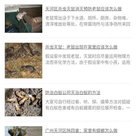
在家里建巢，阻止白蚁攻击我们的家园。
天河区杀虫灭鼠消灭预防老鼠应该怎么做
老鼠常出没于下水道、厕所、厨房、杂物堆、
渣滓堆放处等处，在带菌场所与洁净场所来回
行动，经由鼠脚、体毛及胃携带物来传播病原
菌。
杀虫灭鼠：老鼠出现在家里应该怎么做
假设家中发现老鼠，灭鼠时应尽量运用物理方
法而非化学方法，由于假设家中有小孩，运用
鼠药灭鼠可能存在安全隐患。另外，运用鼠药
灭鼠，老鼠常常会逃窜到衣柜或角落中死亡，
尸体腐朽，发出难闻的气息，这样会构成室内
污染和病菌产生。
防治白蚁公司灭治白蚁的方法
大家可自行经过看、听、探、撬等方法对狐疑
有白蚁危害或有白蚁藏匿的部位展开检查，一
旦发现蚁情，不用惊惶，也不要惊扰白蚁。过
于湿润的条件可以改动白蚁原有的生活环境，
杀死白蚁。
广州天河区除四害：家里有蟑螂怎么做