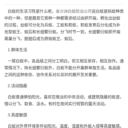
白蚁的生活习性是什么呢，
金沙洲白蚁防治公司
说白蚁是蚂蚁种类
中的一种，但是跟其它类种一种都需求经过由卵开端，孵化出幼蚁
的过程，幼蚁可分化为兵蚁、工蚁和若蚁，若蚁发育后分化成为补
充型蚁王、蚁后和长翅繁衍蚁。分飞时节一到，长翅繁衍蚁即开端
离巢分飞，脱翅后成为原始蚁乏、蚁后。
1.群体生活
一窝白蚁中，各品级之间分工明白，但又相互依存，相互协作。通
常情况下，除长翅繁衍蚁外，白蚁不能分开巢群单独生活。各品级
之间的这种依存、协作关系对
蚁巢群
的展开至关重要。
2.活动隐蔽
白蚁普通惧怕阳光，喜欢在暗淡的中央活动，或建筑隐蔽的蚁道，
借以分飞、取食、汲水。有时在夜间实行短暂的露天活动。
3.高度敏感
白蚁对外界环境条件如阳光、温度、湿度和外敌入侵等高度敏感。