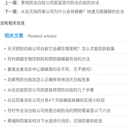
上一篇：
萝岗防治白蚁公司家庭室内防治白蚁的办法
下一篇：
从化灭除四害公司为什么会有蟑螂？快速灭蟑捕蟑的办法
没有相关信息
相关文章
Related articles
天河预防白蚁公司白蚁它会藏在哪里呢？怎么才能找到蚁巢
芳村病媒生物控制机构预防蟑螂最有效的方法
番禺虫害消杀中心蟑螂真的杀不死、灭不绝吗？
花都预防白蚁站怎么正确有效地消灭白蚁危害
从化白蚁防控公司房屋装修预防白蚁的几个步骤
白云四害消杀公司分享4个灭蚊蝇驱蚊蝇的实用小妙招
芳村专业治白蚁公司房屋白蚁防治的预防需留意以下六点
黄埔除四害如何对下水道进行消杀，灭除四害和蚊虫