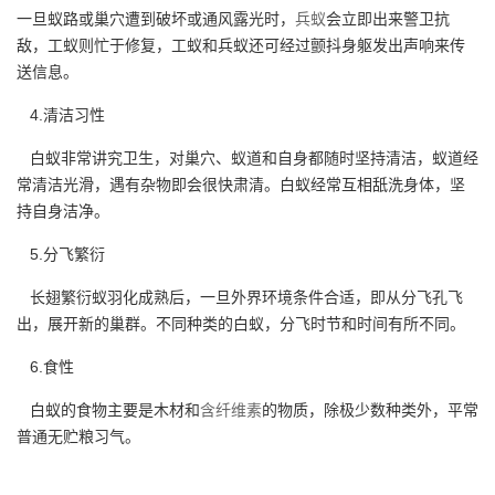
一旦蚁路或巢穴遭到破坏或通风露光时，
兵蚁
会立即出来警卫抗
敌，工蚁则忙于修复，工蚁和兵蚁还可经过颤抖身躯发出声响来传
送信息。
4.清洁习性
白蚁非常讲究卫生，对巢穴、蚁道和自身都随时坚持清洁，蚁道经
常清洁光滑，遇有杂物即会很快肃清。白蚁经常互相舐洗身体，坚
持自身洁净。
5.分飞繁衍
长翅繁衍蚁羽化成熟后，一旦外界环境条件合适，即从分飞孔飞
出，展开新的巢群。不同种类的白蚁，分飞时节和时间有所不同。
6.食性
白蚁的食物主要是木材和
含纤维素
的物质，除极少数种类外，平常
普通无贮粮习气。